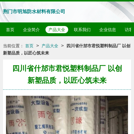
荆门市明旭防水材料有限公司
首页
企业简介
产品大全
联系我们
企业信息
访客
>
>
当前位置：
首页
产品大全
四川省什邡市君悦塑料制品厂 以创
新塑品质，以匠心筑未来
四川省什邡市君悦塑料制品厂 以创
新塑品质，以匠心筑未来